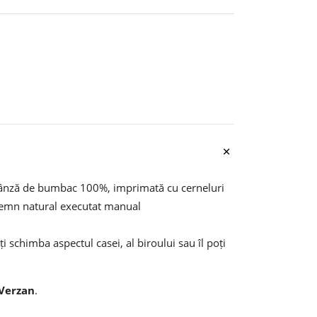
 pânză de bumbac 100%, imprimată cu cerneluri
 lemn natural executat manual
i schimba aspectul casei, al biroului sau îl poți
 Verzan
.