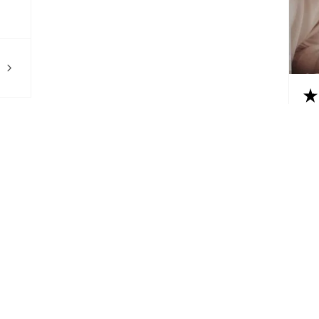
★
Su
Sup
exc
Ca
Tur