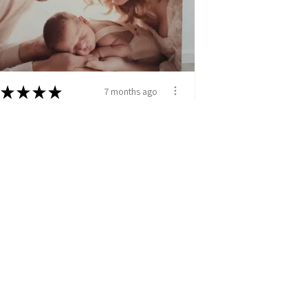
★
★
★
★
7 months ago
perb
er mulțumită, o calitate
elenta.
melia Deac
da, CJ
View product
Tablou Canvas -...