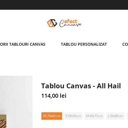
ORII TABLOURI CANVAS
TABLOU PERSONALIZAT
CO
Tablou Canvas - All Hail
Pret
114,00 lei
normal
XS 29x43 cm
S 39x58 cm
M 49x73 cm
L 59x88 cm