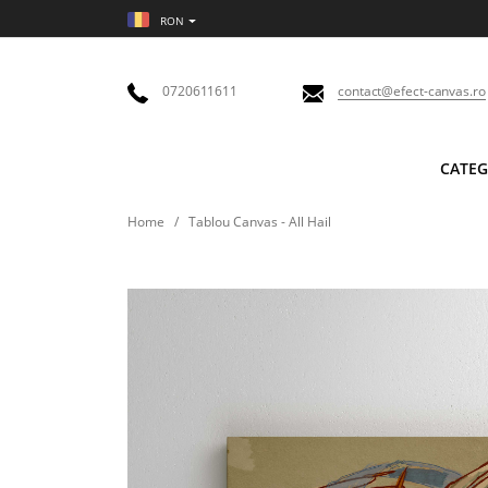
RON
0720611611
contact@efect-canvas.ro
CATEG
Home
/
Tablou Canvas - All Hail