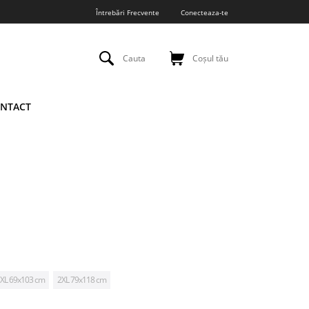
Întrebări Frecvente
Conecteaza-te
Cauta
Coșul tău
NTACT
XL 69x103 cm
2XL 79x118 cm