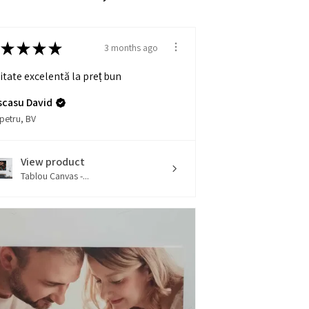
★
★
★
★
3 months ago
itate excelentă la preț bun
scasu David
petru, BV
View product
Tablou Canvas -...