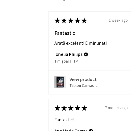
★
★
★
★
★
1 week ago
Fantastic!
Arată excelent! E minunat!
Ionelia Philips
Timișoara, TM
View product
Tablou Canvas -...
★
★
★
★
★
7 months ago
Fantastic!
Ana Maria Tamas