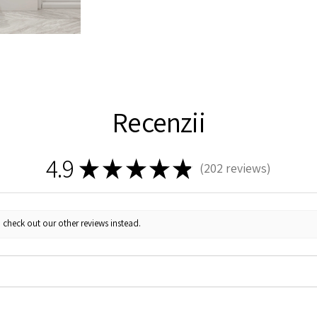
Recenzii
4.9
★
★
★
★
★
202
reviews
202
 check out our other reviews instead.