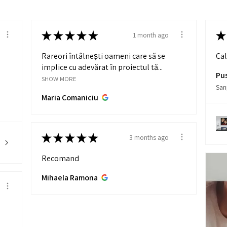
★
★
★
★
★
★
1 month ago
Rareori întâlnești oameni care să se
Cal
implice cu adevărat în proiectul tă...
Pu
SHOW MORE
San
Maria Comaniciu
★
★
★
★
★
3 months ago
Recomand
Mihaela Ramona