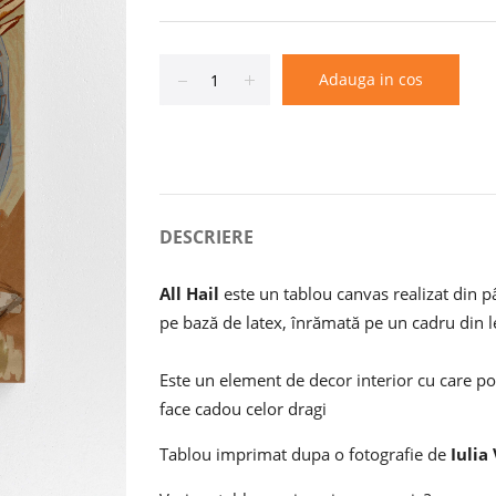
Adauga in cos
Reduce
Increase
item
item
quantity
quantity
by
by
one
one
DESCRIERE
All Hail
este un tablou canvas realizat din
pe bază de latex, înrămată pe un cadru din
Este un element de decor interior cu care poț
face cadou celor dragi
Tablou imprimat dupa o fotografie de
Iulia