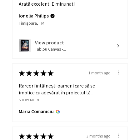
Arată excelent! E minunat!
Ionelia Philips
Timișoara, TM
View product
Tablou Canvas -...
★
★
★
★
★
1 month ago
Rareori întâlnești oameni care să se
implice cu adevărat în proiectul tă...
SHOW MORE
Maria Comaniciu
★
★
★
★
★
3 months ago