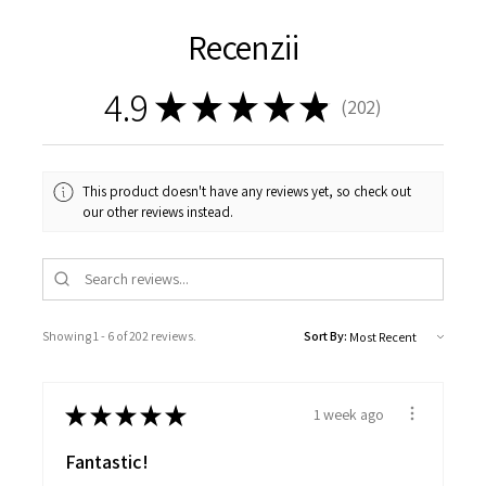
Recenzii
4.9
★
★
★
★
★
202
202
This product doesn't have any reviews yet, so check out
our other reviews instead.
Showing 1 - 6 of 202 reviews.
Sort By:
★
★
★
★
★
1 week ago
Fantastic!