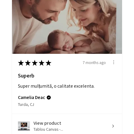
★
★
★
★
★
7 months ago
Superb
Super mulțumită, o calitate excelenta.
Camelia Deac
Turda, CJ
View product
Tablou Canvas -...