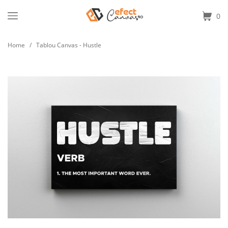
0
Home
/
Tablou Canvas - Hustle