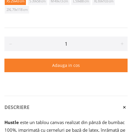
XS 29x43 cm
S 39x58 cm
M 49x73 cm
L 59x88 cm
XL 69x103 cm
2XL 79x118 cm
Reduce
Incr
item
item
quantity
quan
Adauga in cos
by
by
one
one
DESCRIERE
Hustle
este un tablou canvas realizat din pânză de bumbac
100%, imprimată cu cerneluri pe bază de latex, înrămată pe